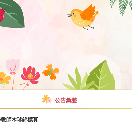
公告彙整
學教師木球錦標賽