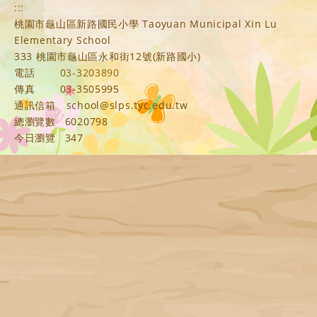
:::
桃園市龜山區新路國民小學 Taoyuan Municipal Xin Lu
Elementary School
333 桃園市龜山區永和街12號(新路國小)
電話
03-3203890
傳真
03-3505995
通訊信箱
school@slps.tyc.edu.tw
總瀏覽數
6020798
今日瀏覽
347