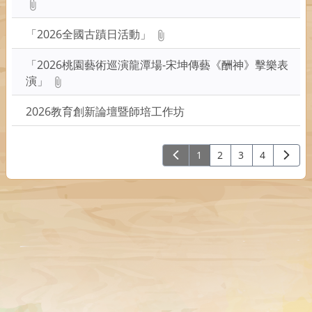
「2026全國古蹟日活動」
「2026桃園藝術巡演龍潭場-宋坤傳藝《酬神》擊樂表
演」
2026教育創新論壇暨師培工作坊
1
2
3
4