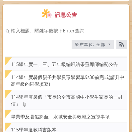
訊息公告
輸
入
標
發布單位: 全部
題、
RS
關
鍵
115學年度一、三、五年級編班結果暨導師編配公告
字
後
114學年度暑假親子共學反毒學習單9/30前完成(請升中
按
高年級的同學填寫)
下
Enter
114學年度暑假「市長給全市高國中小學生家長的一封
查
信」
詢
畢業季及暑假將至，水域安全與救溺之宣導事項
115學年度教科書版本