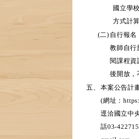
國立學
方式計
(二)
自行報名
教師自行
閱課程資
後開放，
五、
本案公告計
(網址：https
逕洽國立中
話03-4227