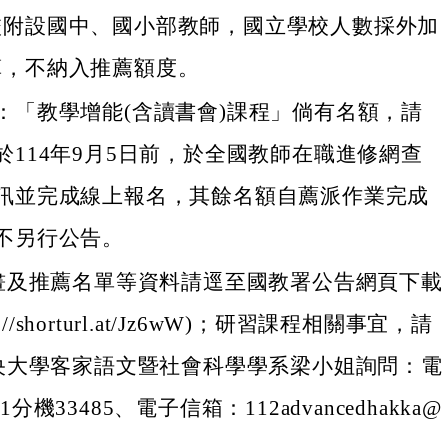
校附設國中、國小部教師，國立學校人數採外加
算，不納入推薦額度。
：「教學增能(含讀書會)課程」倘有名額，請
於114年9月5日前，於全國教師在職進修網查
訊並完成線上報名，其餘名額自薦派作業完成
不另行公告。
畫及推薦名單等資料請逕至國教署公告網頁下載
://shorturl.at/Jz6wW)；研習課程相關事宜，請
央大學客家語文暨社會科學學系梁小姐詢問：電
151分機33485、電子信箱：112advancedhakka@