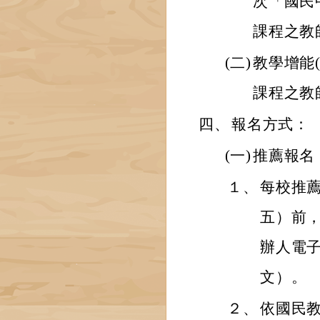
次「國民
課程之教
(二)
教學增能
課程之教
四、
報名方式：
(一)
推薦報名
１、
每校推薦
五）前
辦人電子信
文）。
２、
依國民教