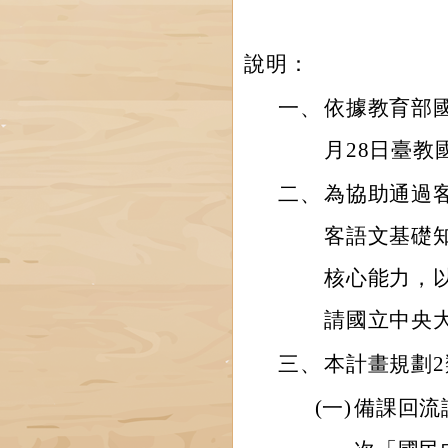
說明：
一、
依據教育部國
月28日臺教國
二、
為協助通過
客語文基礎
核心能力，
請國立中央
三、
本計畫規劃
(一)
備課回流