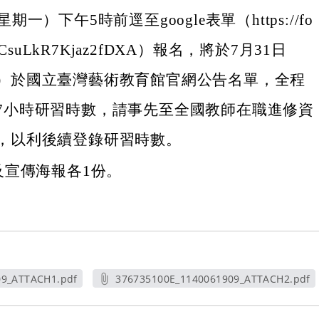
期一）下午5時前逕至google表單（https://fo
e/YCsuLkR7Kjaz2fDXA）報名，將於7月31日
）於國立臺灣藝術教育館官網公告名單，全程
7小時研習時數，請事先至全國教師在職進修資
，以利後續登錄研習時數。
及宣傳海報各1份。
09_ATTACH1.pdf
376735100E_1140061909_ATTACH2.pdf
新視窗
另開新視窗