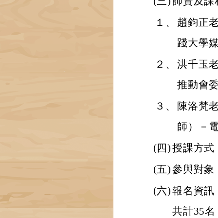
(三)
師資及課
１、
趙鈞正
踐大學
２、
洪千玉
推動會
３、
陳洛梵
師）－
(四)
授課方式
(五)
參與對象
(六)
報名資訊
共計35