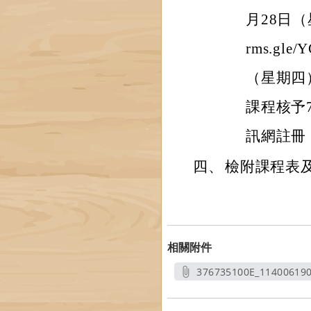
月28日（星
rms.gl
（星期四
課程核予
訊網註冊
四、
檢附課程表
相關附件
376735100E_11400619
另開