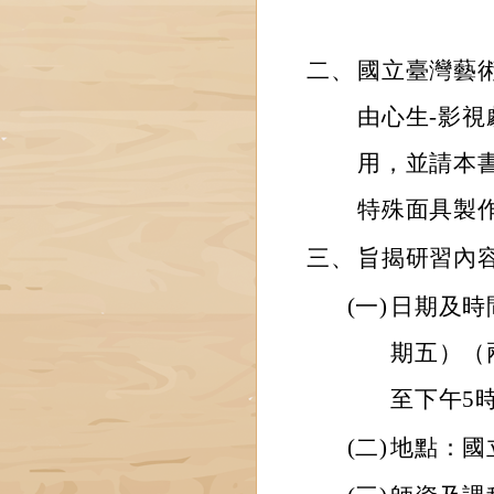
二、
國立臺灣藝
由心生-影
用，並請本
特殊面具製
三、
旨揭研習內
(一)
日期及時間
期五）（
至下午5時
(二)
地點：國