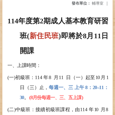
發布單位：
輔導室
|
114年度第2期成人基本教育研習
班(
新住民班
)即將於8月11日
開課
一、
上課時間：
(
一)初級班：114
年
8
月
11
日（一）
起至 10 月 1
日（三）止，
每週一、三 上午
8
：20--11：
30
。
(8
月份每週一、三、五上課)
(
二)中級班：接續初級班課程，由114
年 10
月
8