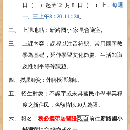
日（三）
起至
12
月
8
日（一）
止，
每週
一、三
上午 8：20--11：30
。
二、
上課地點：新路國小 家長
會議室。
三、
上課內容：課程以注音符號、常用國字教
學為基礎，延伸學習文化節慶、生活知識
及性別平等等議題。
四、 授課師資：外聘授課講師。
五、 招生對象：不識字或未具國民小學畢業程
度之新住民，名額皆
以30人為限。
六、 報名：
務必攜帶居留證
親自
前往
新路國小
輔導室
填寫/繳交報名表。