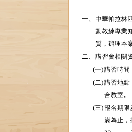
一、
中華帕拉林
動教練專業
質，辦理本
二、
講習會相關
(一)
講習時間：
(二)
講習地點
合教室。
(三)
報名期限
滿為止，採網