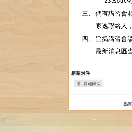
23eso
三、
倘有講習會
家逸聯絡人，連
四、
旨揭講習會請逕至本
最新消息區
相關附件
實施辦法
另開新視窗
點