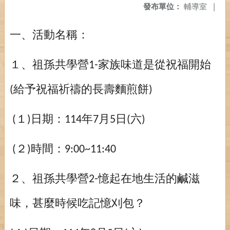
發布單位：
輔導室
|
一、活動名稱：
１、祖孫共學營
家族味道是從祝福開始
1-
給予祝福祈禱的
長壽麵煎餅
(
)
１
日期：
年
月
日
六
(
)
114
7
5
(
)
２
時間：
(
)
9:00~11:40
２、祖孫共學營
憶起在地生活的鹹滋
2-
味，甚麼時候吃記
憶刈包？