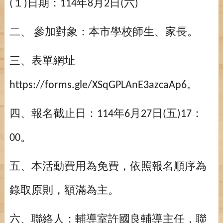
１
日期：
年
月
日
六
(
)
114
8
2
(
)
、
參加對象：本市學校師生、家長。
二
三、表單網址
。
https://forms.gle/XSqGPLAnE3azcaAp6
四、報名截止日：
年
月
日
五
：
114
6
27
(
)17
。
00
五、本活動費用為免費，依照報名順序為
錄取原則，額滿為主。
六、聯絡人：輔導室許國良輔導主任，聯