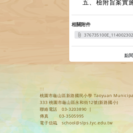
五、
檢附旨案實
相關附件
376735100E_11400230
另開
點
:::
桃園市龜山區新路國民小學 Taoyuan Municipal Xi
333 桃園市龜山區永和街12號(新路國小)
聯絡電話
03-3203890
|
傳真
03-3505995
電子信箱
school@slps.tyc.edu.tw