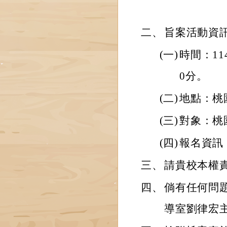
二、
旨案活動資
(一)
時間：11
0分。
(二)
地點：桃
(三)
對象：桃
(四)
報名資訊：ht
三、
請貴校本權
四、
倘有任何問
導室劉律宏主任