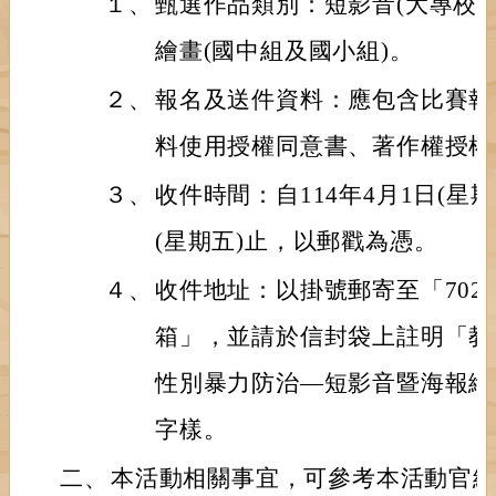
１、
甄選作品類別：短影音(大專校
繪畫(國中組及國小組)。
２、
報名及送件資料：應包含比賽報
料使用授權同意書、著作權授權
３、
收件時間：自114年4月1日(星期
(星期五)止，以郵戳為憑。
４、
收件地址：以掛號郵寄至「702
箱」，並請於信封袋上註明「教
性別暴力防治—短影音暨海報繪
字樣。
二、
本活動相關事宜，可參考本活動官網(https: