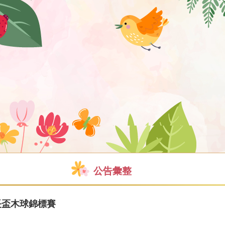
公告彙整
長盃木球錦標賽