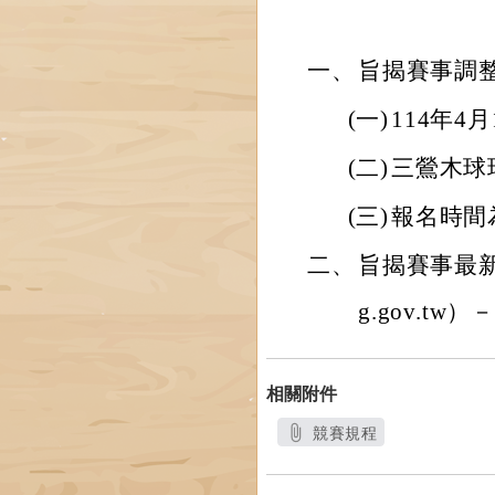
一、
旨揭賽事調
(一)
114年4
(二)
三鶯木球
(三)
報名時間為
二、
旨揭賽事最新競
g.gov.t
相關附件
競賽規程
另開新視窗