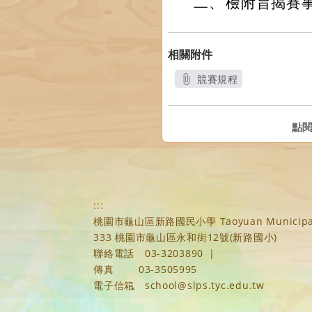
二、
檢附旨揭賽
相關附件
競賽規程
另開新視窗
點
:::
桃園市龜山區新路國民小學 Taoyuan Municipal Xi
333 桃園市龜山區永和街12號(新路國小)
聯絡電話
03-3203890
|
傳真
03-3505995
電子信箱
school@slps.tyc.edu.tw