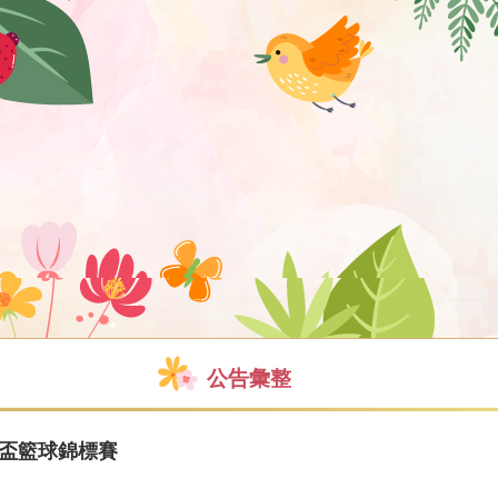
公告彙整
長盃籃球錦標賽