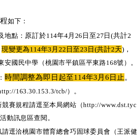
期程
如下：
原訂於114年4月26日至27日(共計2
及地點：
，
現變更為114年3月22日至23日(共計2天
)，
東安國民中學（桃園市平鎮區平東路168號）。
時間調整為即日起至114年3月6日止
。
：
p://163.30.153.3/tcb/）。
賽規程請逕至本局網站（http://www.dst.tyc
w）－活動訊息區查閱。
訊請逕洽桃園市體育總會巧固球委員會（王派健