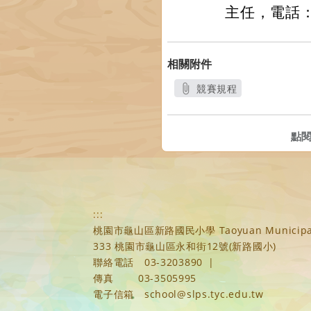
主任，電話：0
相關附件
競賽規程
另開新視窗
點
:::
桃園市龜山區新路國民小學 Taoyuan Municipal Xi
333 桃園市龜山區永和街12號(新路國小)
聯絡電話
03-3203890
|
傳真
03-3505995
電子信箱
school@slps.tyc.edu.tw