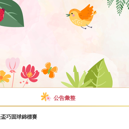
公告彙整
長盃巧固球錦標賽