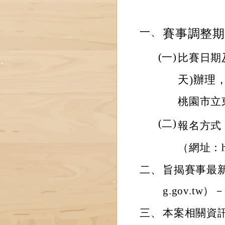
一、
賽事
調整
(一)
比賽日期
天)辦理
桃園市立
(二)
報名方式
（網址：htt
二、
旨揭賽事最新競
g.gov.t
三、
本案相關資