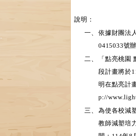
說明：
一、
依據財團法人
0415033號
二、
「點亮桃園 
段計畫將於1
明在點亮計畫
p://www.ligh
三、
為使各校減
教師減塑培