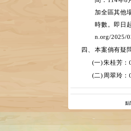
間：114年8
加全區其他
時數。即日起開放
n.org/2025/
四、
本案倘有疑
(一)
朱桂芳：02
(二)
周翠玲：09
點