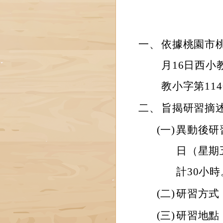
一、
依據桃園市桃
月16日西小教
教小字第114
二、
旨揭研習摘
(一)
異動後研
日（星期
計30小時
(二)
研習方式
(三)
研習地點