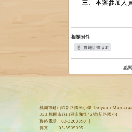
三、
本案參加人
相關附件
實施計畫.pdf
另開新視窗
點
:::
桃園市龜山區新路國民小學 Taoyuan Municipal Xi
333 桃園市龜山區永和街12號(新路國小)
聯絡電話
03-3203890
|
傳真
03-3505995