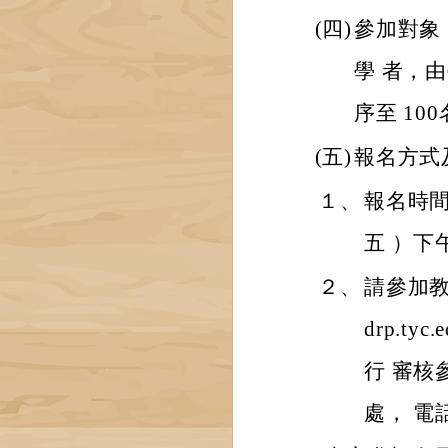
(四)
參加對象
學 者，
序至 10
(五)
報名方式
１、
報名時間
五 ）下
２、
請參加教
drp.ty
行 審
處， 電話