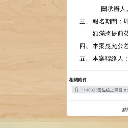
關承辦人
三、
報名期間：即
額滿將提前
四、
本案惠允公差
五、
本案聯絡人：劉
相關附件
1140328愛滋線上研習.pd
另開新視窗
點