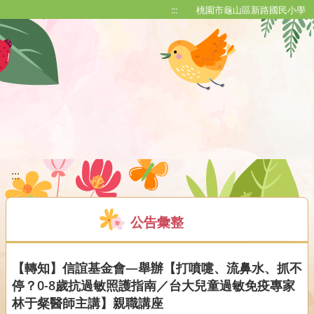
移至網頁之主要內容區位置
:::
桃園市龜山區新路國民小學
:::
公告彙整
【轉知】信誼基金會—舉辦【打噴嚏、流鼻水、抓不
停？0-8歲抗過敏照護指南／台大兒童過敏免疫專家
林于粲醫師主講】親職講座