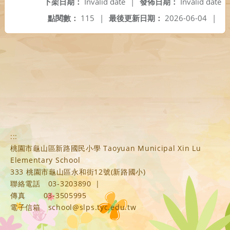
下架日期：
Invalid date
|
發佈日期：
Invalid date
點閱數：
115
|
最後更新日期：
2026-06-04
|
:::
桃園市龜山區新路國民小學 Taoyuan Municipal Xin Lu
Elementary School
333 桃園市龜山區永和街12號(新路國小)
聯絡電話
03-3203890
|
傳真
03-3505995
電子信箱
school@slps.tyc.edu.tw