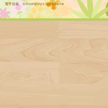
電子信箱
school@slps.tyc.edu.tw