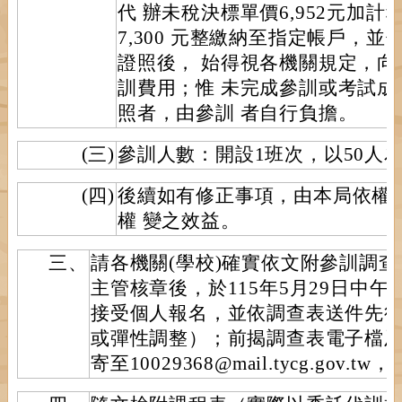
代 辦未稅決標單價6,952元加計
7,300 元整繳納至指定帳戶，
證照後， 始得視各機關規定，
訓費用；惟 未完成參訓或考試
照者，由參訓 者自行負擔。
(三)
參訓人數：開設1班次，以50人
(四)
後續如有修正事項，由本局依權
權 變之效益。
三、
請各機關(學校)確實依文附參訓調查
主管核章後，於115年5月29日中
接受個人報名，並依調查表送件先
或彈性調整）；前揭調查表電子檔
寄至10029368@mail.tycg.gov.