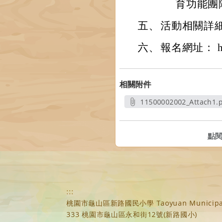
育功能團
五、
活動相關詳
六、
報名網址： htt
相關附件
11500002002_Attach1.
另開新視窗
點
:::
桃園市龜山區新路國民小學 Taoyuan Municipal Xi
333 桃園市龜山區永和街12號(新路國小)