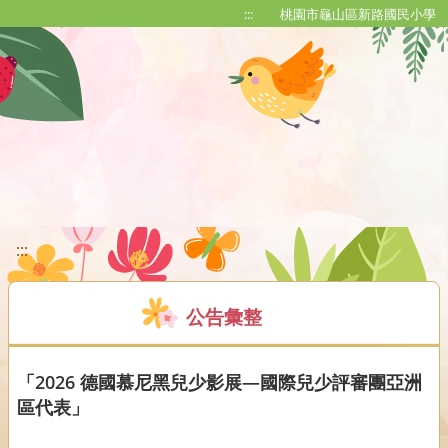
移至網頁之主要內容區位置
:::
桃園市龜山區新路國民小學
:::
公告彙整
「2026 德國慕尼黑兒少影展—國際兒少評審團亞洲
區代表」