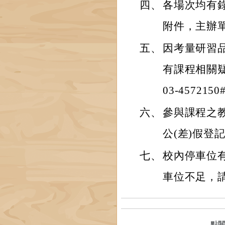
四、
各場次均有
附件，主辦
五、
因考量研習
有課程相關
03-4572150
六、
參與課程之
公(差)假登
七、
校內停車位
車位不足，
點