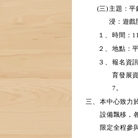
(三)
主題：平
浸：遊戲開
１、
時間：11
２、
地點：
３、
報名資訊
育發展資源
7。
三、
本中心致力
設備飄移，
限定全程參