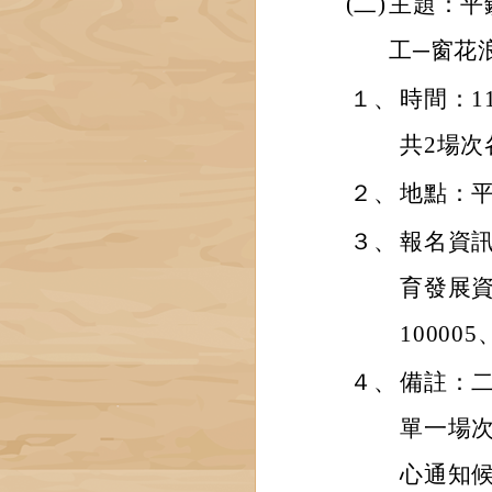
(二)
主題：平
工─窗花
１、
時間：115
共2場次
２、
地點：平
３、
報名資訊
育發展資
100005
４、
備註：
單一場
心通知