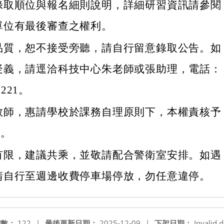
錄取順位與報名細則說明，詳細研習資訊請參閱
單位有最後審查之權利。
品質，恕不接受旁聽，請自行留意錄取公告。如
疑義，請逕洽科技中心朱老師或張助理，電話：
#221。
教師，惠請學校於課務自理原則下，本權責核予
記。
有限，建議共乘，並敬請配合警衛室安排。如遇
請自行至週邊收費停車場停放，勿任意違停。
閱數：
122
|
最後更新日期：
2025-12-09
|
下架日期：
Invalid d