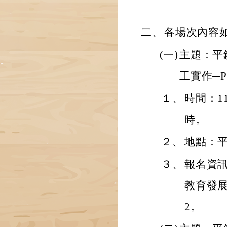
二、
各場次內容
(一)
主題：平
工實作─P
１、
時間：11
時。
２、
地點：平
３、
報名資訊
教育發展資
2。