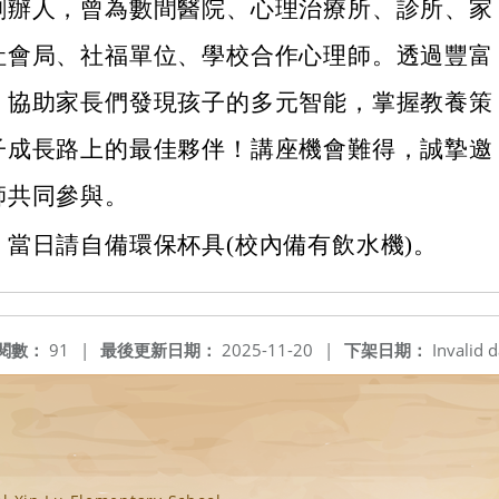
創辦人，曾為數間醫院、心理治療所、診所、家
社會局、社福單位、學校合作心理師。透過豐富
，協助家長們發現孩子的多元智能，掌握教養策
子成長路上的最佳夥伴！講座機會難得，誠摯邀
師共同參與。
，當日請自備環保杯具(校內備有飲水機)。
閱數：
91
|
最後更新日期：
2025-11-20
|
下架日期：
Invalid d