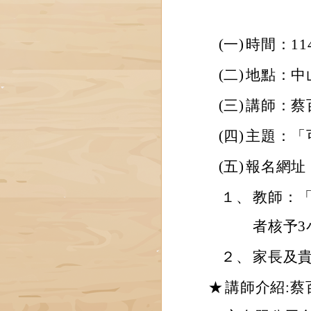
(一)
時間：11
(二)
地點：中
(三)
講師：蔡
(四)
主題：「
(五)
報名網址
１、
教師：
者核予3小
２、
家長及貴賓：
★
講師介紹: