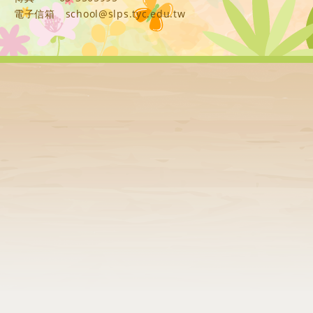
電子信箱
school@slps.tyc.edu.tw