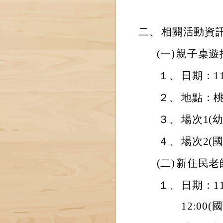
二、
相關活動資
(一)
親子桌遊
１、
日期：11
２、
地點：桃
３、
場次1(幼
４、
場次2(國
(二)
新住民老
１、
日期：114
12:00