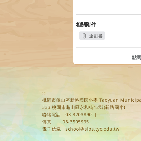
相關附件
企劃書
另開新視窗
點
:::
桃園市龜山區新路國民小學 Taoyuan Municipal Xi
333 桃園市龜山區永和街12號(新路國小)
聯絡電話
03-3203890
|
傳真
03-3505995
電子信箱
school@slps.tyc.edu.tw