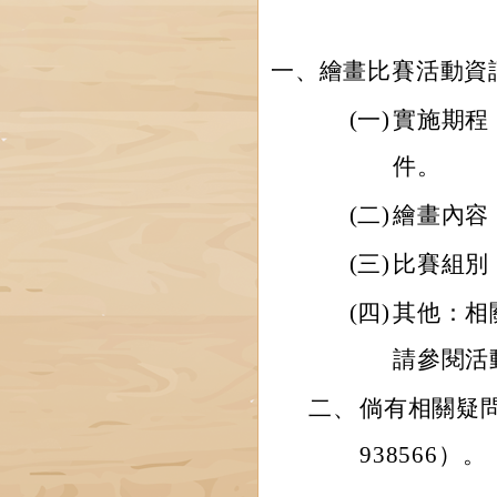
一、繪畫比賽活動資
(一)
實施期程：
件。
(二)
繪畫內容
(三)
比賽組別
(四)
其他：相
請參閱活
二、
倘有相關疑問
938566）。