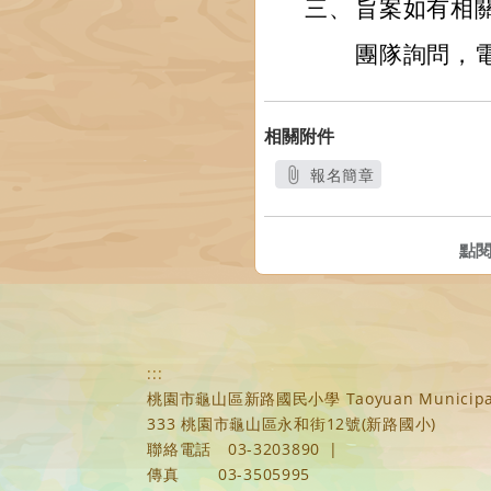
三、
旨案如有相
團隊詢問，電話：
相關附件
報名簡章
另開新視窗
點
:::
桃園市龜山區新路國民小學 Taoyuan Municipal Xi
333 桃園市龜山區永和街12號(新路國小)
聯絡電話
03-3203890
|
傳真
03-3505995