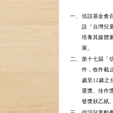
一、
信誼基金會自
設「台灣兒
培養其媒體
展。
二、
第十七屆「
件，收件截止
歲至12歲之
選獎、佳作
發獎狀乙紙
三、
信誼兒童動