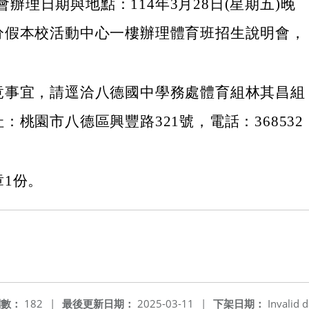
辦理日期與地點：114年3月28日(星期五)晚
0分假本校活動中心一樓辦理體育班招生說明會，
。
竟事宜，請逕洽八德國中學務處體育組林其昌組
：桃園市八德區興豐路321號，電話：368532
章1份。
閱數：
182
|
最後更新日期：
2025-03-11
|
下架日期：
Invalid d