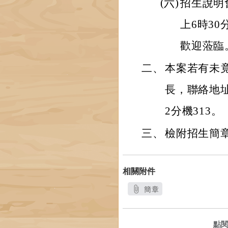
(六)
招生說明會
上6時3
歡迎蒞臨
二、
本案若有未
長，聯絡地址
2分機313。
三、
檢附招生簡
相關附件
簡章
另開新視窗
點