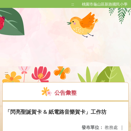
移至網頁之主要內容區位置
:::
桃園市龜山區新路國民小學
:::
公告彙整
「閃亮聖誕賀卡 & 紙電路音樂賀卡」工作坊
發布單位：
教務處
|