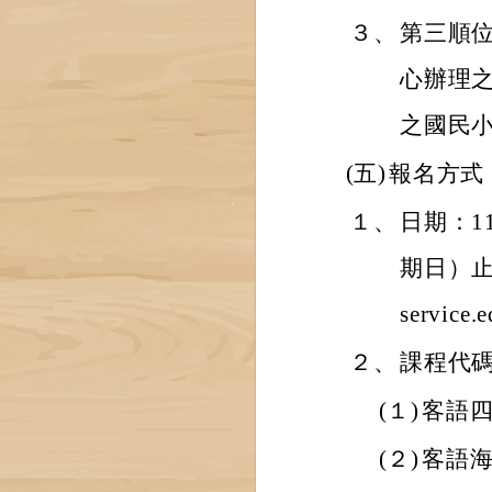
３、
第三順
心辦理
之國民
(五)
報名方式
１、
日期：1
期日）止至
servic
２、
課程代
(１)
客語四
(２)
客語海