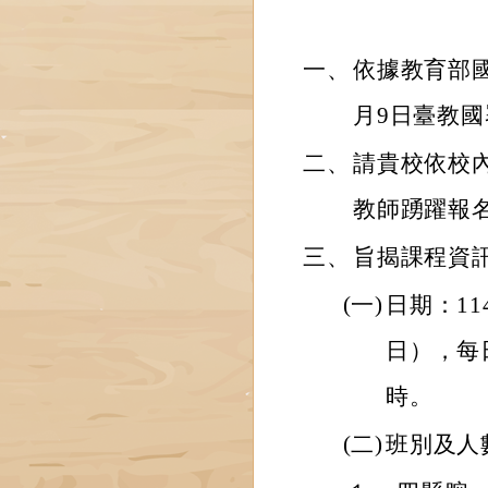
一、
依據教育部國
月9日臺教國署
二、
請貴校依校
教師踴躍報
三、
旨揭課程資
(一)
日期：11
日），每
時。
(二)
班別及人