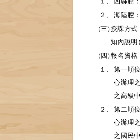
１、
四縣腔：
２、
海陸腔：
(三)
授課方式：
知內說明
(四)
報名資格
１、
第一順
心辦理
之高級
２、
第二順
心辦理
之國民