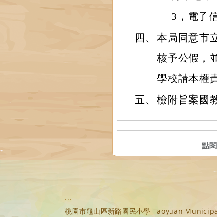
3，電子信箱：
四、
本局同意市
核予公假，
學校請本權
五、
檢附旨案國
點閱
:::
桃園市龜山區新路國民小學 Taoyuan Municipal Xi