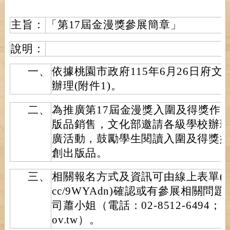
主旨：
「第17屆金漫獎參展簡章」
說明：
一、
依據桃園市政府115年6月26日府文影字
辦理(附件1)。
二、
為推廣第17屆金漫獎入圍及得獎作
版品銷售，文化部邀請各級學校辦
廣活動，鼓勵學生閱讀入圍及得獎
創出版品。
三、
相關報名方式及資訊可由線上表單(表單連結：
cc/9WYAdn)確認或有參展相關
司蕭小姐（電話：02-8512-6494；E-ma
ov.tw）。