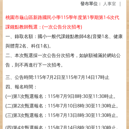
發布單位：
人事室
|
115
1
1-6
桃園市龜山區新路國民小學
學年度第
學期第
次代
(
)
課鐘點教師甄選：
一次公告分次招考
4
(
1
一、錄取名額：國小一般代課鐘點教師
名
音樂
名、健康
2
1
)
與體育
名、科任
名
。
二、本次甄選採一次公告分次招考，如缺額補滿於網站公
告，則不再進行下一次招考。
:115
7
2
115
7
14
17
三、公告時間
年
月
日至
年
月
日
時止
四、報名時間：
(
)
1
115
7
9
8
:30
11:30
一
第
次甄選報名：
年
月
日
時
至
時止。
(
)
2
115
7
10
8
:30
11:30
二
第
次甄選報名：
年
月
日
時
至
時止。
(
)
3
115
7
13
8
:30
11:30
三
第
次甄選報名：
年
月
日
時
至
時止。
(
)
4
115
7
14
8
:30
11:30
四
第
次甄選報名：
年
月
日
時
至
時止。