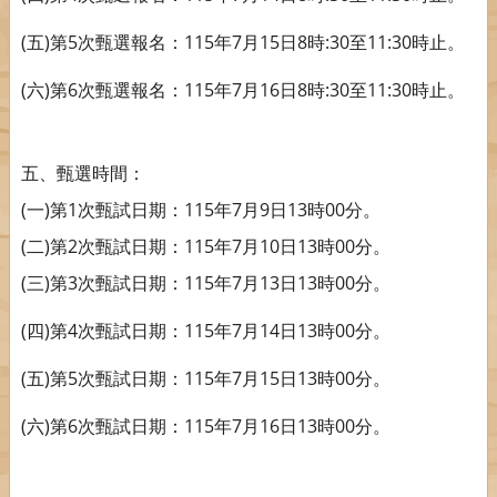
(
)
5
115
7
15
8
:30
11:30
五
第
次甄選報名：
年
月
日
時
至
時止。
(
)
6
115
7
16
8
:30
11:30
六
第
次甄選報名：
年
月
日
時
至
時止。
五、甄選時間：
(
)
1
115
7
9
13
00
一
第
次甄試日期：
年
月
日
時
分。
(
)
2
115
7
10
13
00
二
第
次甄試日期：
年
月
日
時
分。
(
)
3
115
7
13
13
00
三
第
次甄試日期：
年
月
日
時
分。
(
)
4
115
7
14
13
00
四
第
次甄試日期：
年
月
日
時
分。
(
)
5
115
7
15
13
00
五
第
次甄試日期：
年
月
日
時
分。
(
)
6
115
7
16
13
00
六
第
次甄試日期：
年
月
日
時
分。