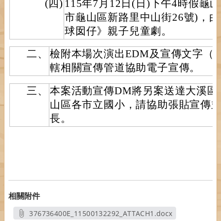
(四)
115年7月12日(日)下午4時假
市龜山區新路里中山街26號)，
球囡仔》親子兒童劇。
二、
檢附本場次演出EDM及宣傳文字（
轄相關宣傳管道協助電子宣傳。
三、
本案活動宣傳DM將另案送達大溪區
山區各市立國小，請協助張貼宣傳
長。
相關附件
376736400E_11500132292_ATTACH1.docx