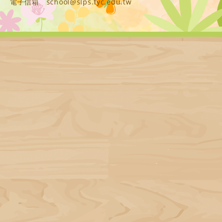
電子信箱
school@slps.tyc.edu.tw