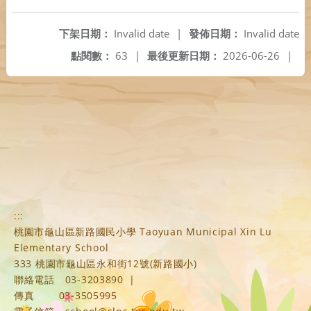
下架日期：
Invalid date
|
發佈日期：
Invalid date
點閱數：
63
|
最後更新日期：
2026-06-26
|
:::
桃園市龜山區新路國民小學 Taoyuan Municipal Xin Lu
Elementary School
333 桃園市龜山區永和街12號(新路國小)
聯絡電話
03-3203890
|
傳真
03-3505995