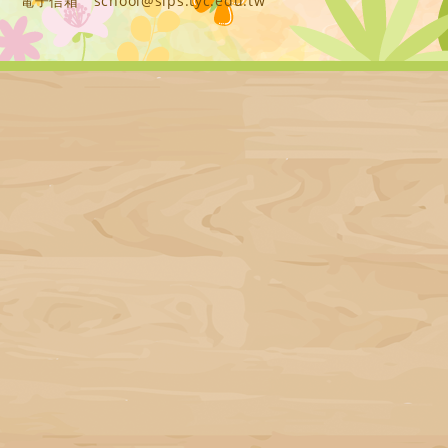
電子信箱
school@slps.tyc.edu.tw