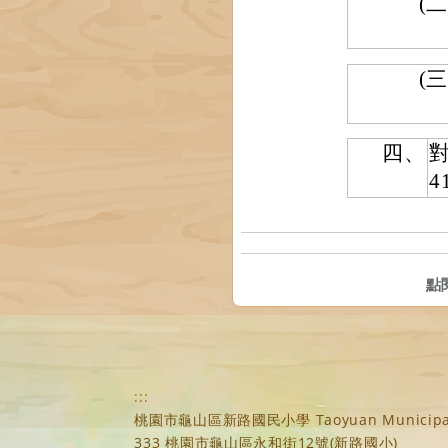
(二
(三
四、
4
點
:::
桃園市龜山區新路國民小學 Taoyuan Municipal Xi
333 桃園市龜山區永和街12號(新路國小)