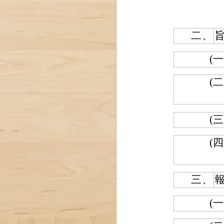
二、
(一
(二
(三
(四
三、
(一