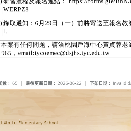
)
研習流程及報名連結： https://forms.gle/BhN3
WERPZ8
)
錄取通知：6月29日（一）前將寄送至報名教師 
l。
對本案有任何問題，請洽桃園戶海中心黃貞蓉老師 T
1965，email:tycoemec@dsjhs.tyc.edu.tw
閱數：
65
|
最後更新日期：
2026-06-22
|
下架日期：
Invalid d
n Lu Elementary School