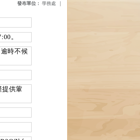
發布單位：
學務處
|
:00。
發，逾時不候
僅提供葷