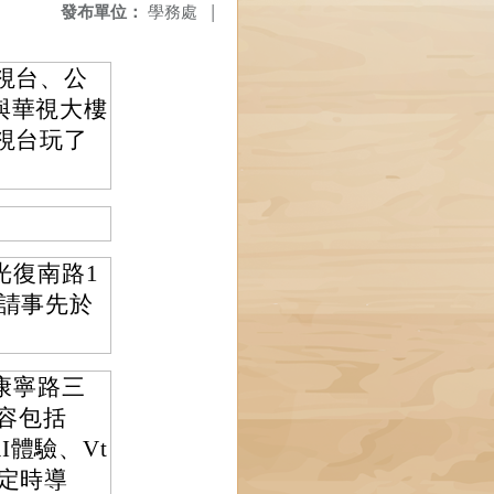
發布單位：
學務處
|
視台、公
視與華視大樓
視台玩了
光復南路1
覽，請事先於
區康寧路三
內容包括
體驗、Vt
有定時導