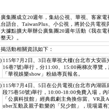
公廣集團成立20週年，集結公視、華視、客家電
台語台、TaiwanPlus、小公視，將於公共電
兩大據點擴大舉辦公廣集團20週年活動《我在電
一整天》。
旨揭活動相關資訊如下：
)
115年7月2日、3日在華視大樓(台北市大安區
16巷7號)舉行，分11:00、15:00兩梯次導
「華視娛樂show」粉絲專頁報名。
)
115年7月4日、5日在公共電視(台北市內湖
段75巷50號)舉行，10:00-18:00免費入場，
「公廣科技館」經典戲劇主角換你當、VR及AI
uber互動及親子歡樂的「兒少館」，現場還