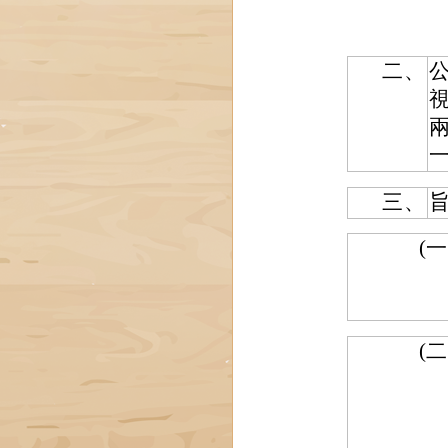
二、
視
三、
(一
(二