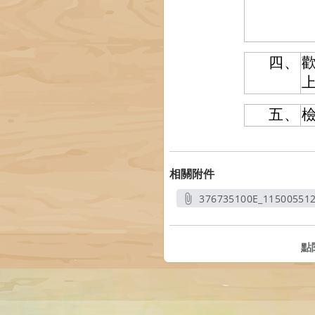
四、
五、
相關附件
376735100E_11500551
另開
點