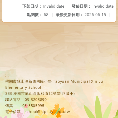
下架日期：
Invalid date
|
發佈日期：
Invalid date
點閱數：
68
|
最後更新日期：
2026-06-15
|
:::
桃園市龜山區新路國民小學 Taoyuan Municipal Xin Lu
Elementary School
333 桃園市龜山區永和街12號(新路國小)
聯絡電話
03-3203890
|
傳真
03-3505995
電子信箱
school@slps.tyc.edu.tw