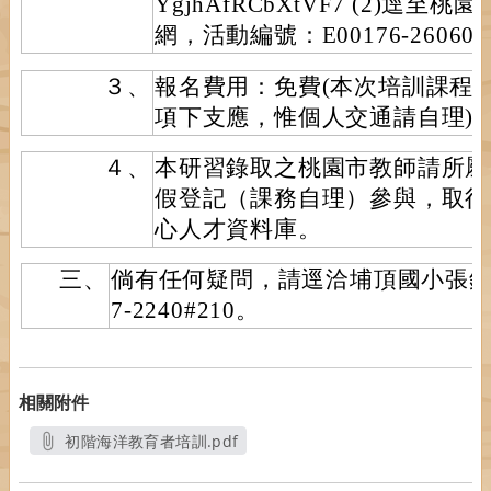
YgjhAfRCbXtVF7 (2)逕
網，活動編號：E00176-26060
３、
報名費用：免費(本次培訓課程
項下支應，惟個人交通請自理)
４、
本研習錄取之桃園市教師請所屬
假登記（課務自理）參與，取得
心人才資料庫。
三、
倘有任何疑問，請逕洽埔頂國小張鈺淇
7-2240#210。
相關附件
初階海洋教育者培訓.pdf
另開新視窗