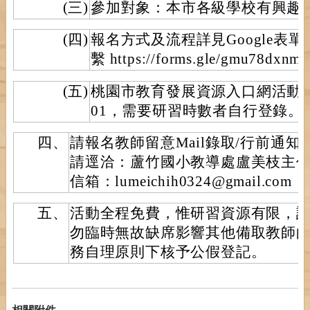
(三)
參加對象：本市各級學校有興趣之
(四)
報名方式及流程詳見Google表
繫 https://forms.gle/gmu78dxn
(五)
桃園市教育發展資源入口網活動編號：E
01，需要研習時數者自行登錄。
四、
請報名教師留意Mail錄取/行前通
請逕洽：蘆竹國小教導處盧美枝主任322
信箱：lumeichih0324@gmail.com
五、
活動全程免費，惟研習資源有限，
勿臨時無故缺席影響其他備取教師
務自理原則下核予公假登記。
相關附件