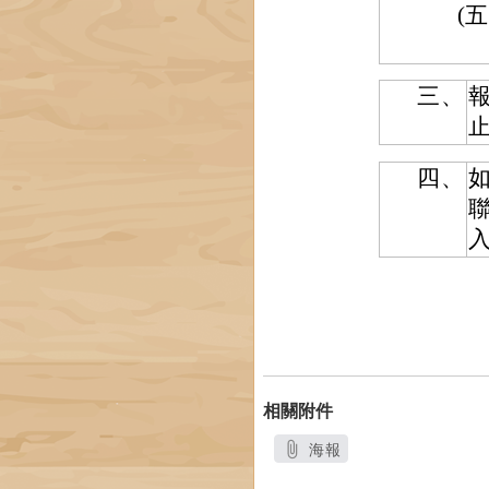
(五
三、
報
止
四、
聯
相關附件
海報
另開新視窗