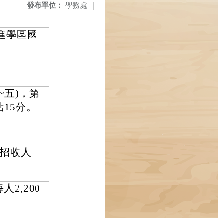
發布單位：
學務處
|
進學區國
~五)，第
點15分。
招收人
2,200