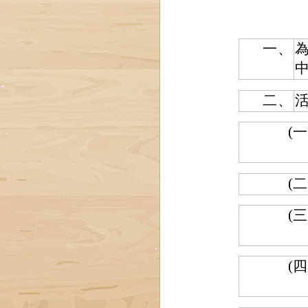
一、
二、
(一
(二
(三
(四