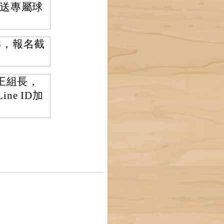
送專屬球
Gch8，報名截
。
王組長，
ne ID加