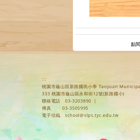
點
:::
桃園市龜山區新路國民小學 Taoyuan Municipal Xi
333 桃園市龜山區永和街12號(新路國小)
聯絡電話
03-3203890
|
傳真
03-3505995
電子信箱
school@slps.tyc.edu.tw