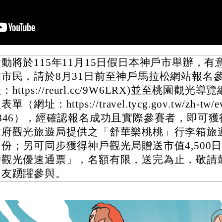
活動將於115年11月15日假日本神戶市舉辦，有
園市民，請於8月31日前至神戶馬拉松網站報名參
：https://reurl.cc/9W6LRX)並至桃園觀光
表單（網址：https://travel.tycg.gov.tw/zh-tw/ev
6846），經確認報名成功且實際參賽者，即可
政府觀光旅遊局提供之「舒華樂桃桃」行李箱旅
乙份；另可同步獲得神戶觀光局贈送市值4,500
戶觀光優速通票」，名額有限，送完為止，敬請
朋友踴躍參與。