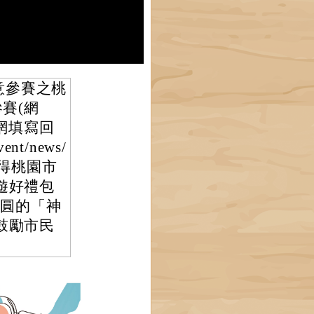
意參賽之桃
賽(網
導覽網填寫回
ent/news/
獲得桃園市
遊好禮包
日圓的「神
鼓勵市民