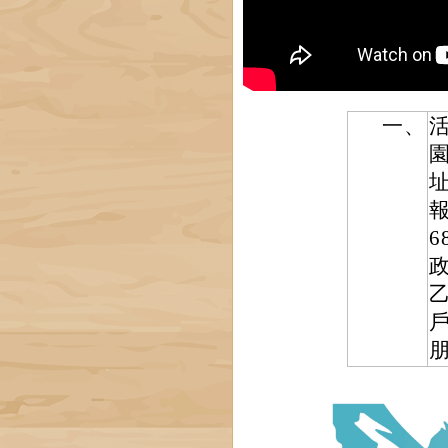
一、
址
報