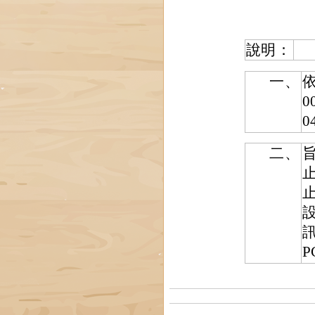
說明：
一、
0
0
二、
訊
P