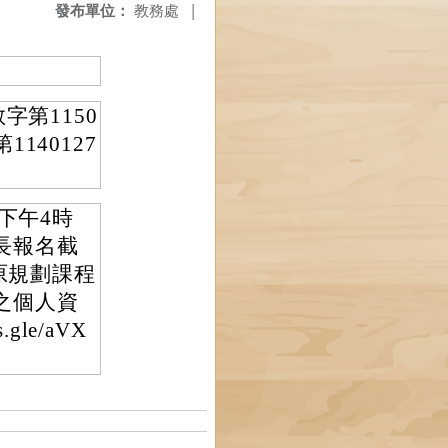
發布單位：
教務處
|
字第1150
140127
下午4時
長報名截
原規劃課程
之個人資
gle/aVX