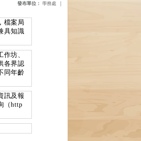
發布單位：
學務處
|
，檔案局
兼具知識
工作坊、
供各界認
不同年齡
資訊及報
http