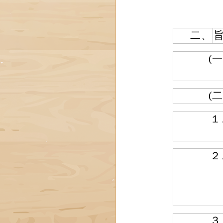
二、
(一
(二
１
２
３