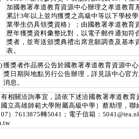
加國教署孝道教育資源中心辦理之孝道教育
累計3年以上並均獲獎之高級中等以下學校
業學生仍具領獎資格）；由國教署孝道教育
歷年獲獎資料彙整比對，以電子郵件通知符
獎者，並寄送頒獎典禮出席意願調查及基本
表。
)
獲獎者作品將公告於國教署孝道教育資源中心
獎日期與地點另行公告辦理，詳見該中心官方
消息。
如有相關洽詢事宜，請依下述洽國教署孝道教育
（國立高雄師範大學附屬高級中學）蔡助理，聯
07）7613875轉5041；電子信箱：5041@tea.nkn
u.tw