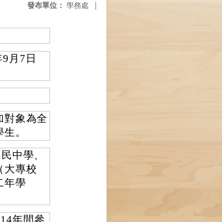
發布單位：
學務處
|
年9月7日
加對象為全
學生。
國民中學、
（大專校
二年學
14年間參