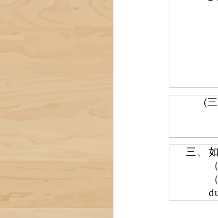
(三
三、
（
d