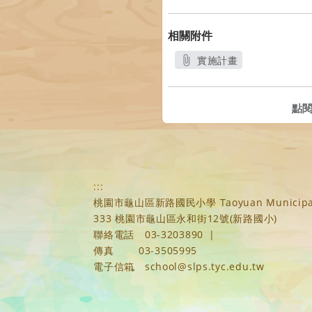
相關附件
實施計畫
另開新視窗
點
:::
桃園市龜山區新路國民小學 Taoyuan Municipal Xi
333 桃園市龜山區永和街12號(新路國小)
聯絡電話
03-3203890
|
傳真
03-3505995
電子信箱
school@slps.tyc.edu.tw