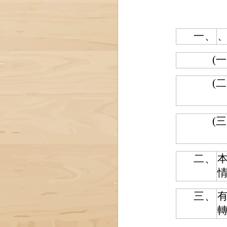
一、
(一
(二
(三
二、
三、
轉