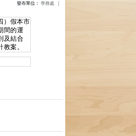
發布單位：
學務處
|
期四）假本市
期間的運
則及結合
計教案。