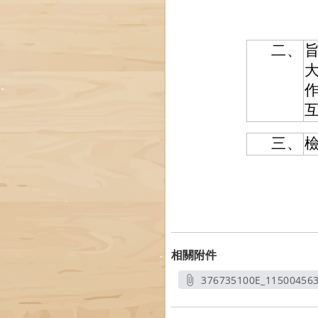
二、
旨
三、
相關附件
376735100E_11500456
另開