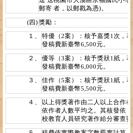
逕 送桃園市大溪區永福國民小學
郵寄 者，以郵戳為憑)。
(四)
獎勵：
１、
特優（2案）：核予嘉獎1次，著
發稿費新臺幣6,500元。
２、
優等（3案）：核予獎狀1紙，著
發稿費新臺幣6,000元。
３、
佳作（5案）：核予獎狀1紙，著
發稿費新臺幣5,500元。
４、
以上得獎著作由二人以上合作者
依作者人數平均之。其核發依「
校教育人員研究著作給分審查要
５、
稿費依實際教案字數覈實計算，