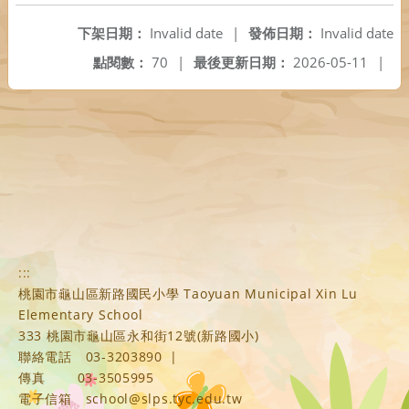
下架日期：
Invalid date
|
發佈日期：
Invalid date
點閱數：
70
|
最後更新日期：
2026-05-11
|
:::
桃園市龜山區新路國民小學 Taoyuan Municipal Xin Lu
Elementary School
333 桃園市龜山區永和街12號(新路國小)
聯絡電話
03-3203890
|
傳真
03-3505995
電子信箱
school@slps.tyc.edu.tw