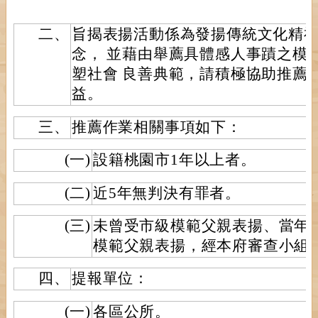
二、
旨揭表揚活動係為發揚傳統文化精
念， 並藉由舉薦具體感人事蹟之模
塑社會 良善典範，請積極協助推薦
益。
三、
推薦作業相關事項如下：
(一)
設籍桃園市1年以上者。
(二)
近5年無判決有罪者。
(三)
未曾受市級模範父親表揚、當年
模範父親表揚，經本府審查小組
四、
提報單位：
(一)
各區公所。